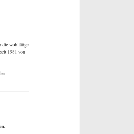
 die wohltätige
seit 1981 von
der
en.