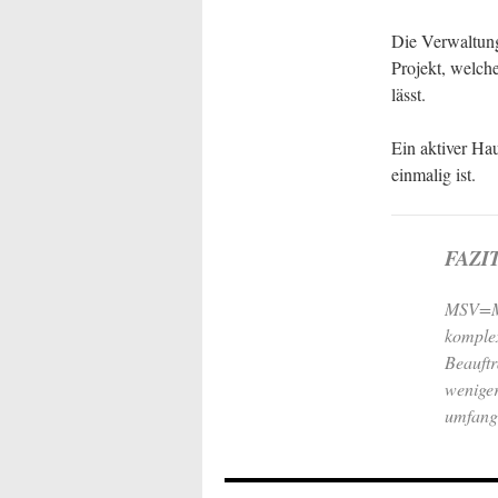
Die Verwaltung
Projekt, welch
lässt.
Ein aktiver Ha
einmalig ist.
FAZIT
MSV=Mi
komplex
Beauft
wenige
umfang