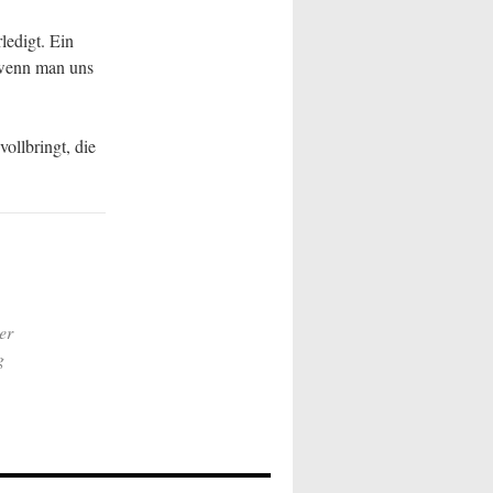
ledigt. Ein
, wenn man uns
ollbringt, die
er
g