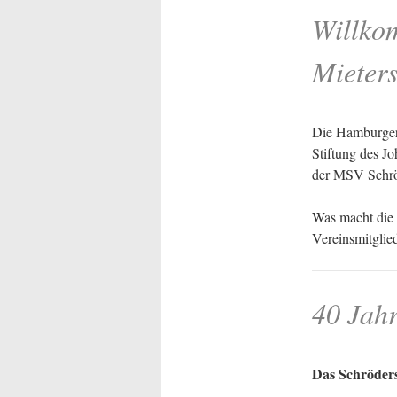
Willko
Mieters
Die Hamburger 
Stiftung des J
der MSV Schröd
Was macht die M
Vereinsmitglied
40 Jah
Das Schröders